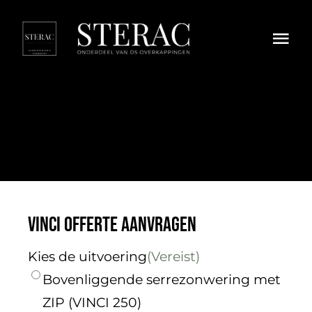
Skip
to
Togg
content
Navi
HORECA
OVERKAPPINGEN
ZONWERING
DIVERSEN
VINCI Offerte Aanvragen
EXTRA
Kies de uitvoering
(Vereist)
Privacy Policy
Bovenliggende serrezonwering met
ZIP (VINCI 250)