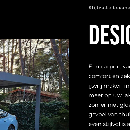
Stijlvolle besch
Desi
Een carport van
comfort en zek
ijsvrij maken i
meer op uw lak
zomer niet gloe
gevoel van th
even stijlvol is