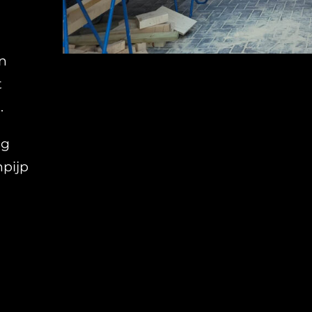
in
t
.
ig
npijp