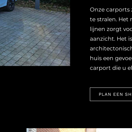
Onze carports 
te stralen. Het
lijnen zorgt v
aanzicht. Het i
architectonisc
huis een gevoel
carport die u e
PLAN EEN S