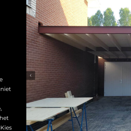
e
niet
,
 het
 Kies