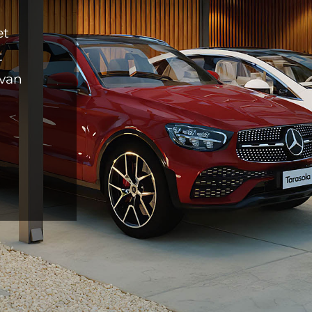
et
t
 van