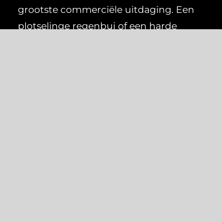
grootste commerciële uitdaging. Een
plotselinge regenbui of een harde
windvlaag kan in enkele minuten een
vol terras leegjagen, met direct
omzetverlies tot gevolg. De
mogelijkheid om gasten comfort en
zekerheid te bieden, is daarom geen
luxe, maar een economische noodzaak.
Een betrouwbare en snel te bedienen
overkapping is de sleutel tot het
maximaliseren van uw potentieel.
Onze stormvaste systemen bieden die
zekerheid. Met een vouw- of