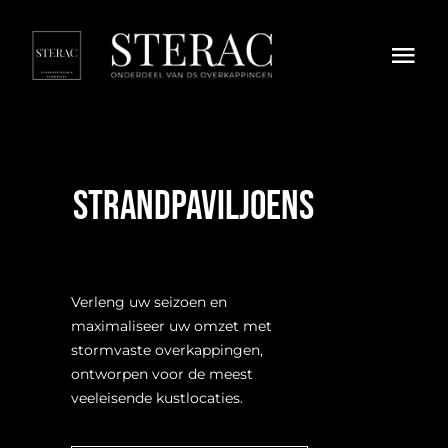
Skip
to
Togg
content
Navi
HORECA
OVERKAPPINGEN
Strandpaviljoens
ZONWERING
DIVERSEN
Verleng uw seizoen en
maximaliseer uw omzet met
EXTRA
stormvaste overkappingen,
ontworpen voor de meest
veeleisende kustlocaties.
Privacy Policy