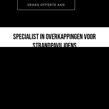
OVER ONS
VRAAG OFFERTE AAN
OFFERTE
PRIJSINDICATIE
SPECIALIST IN OVERKAPPINGEN VOOR
.
STRANDPAVILJOENS
Wij begrijpen de unieke uitdagingen van de
kust, zoals zoute wind en zand. Een standaard
overkapping volstaat hier niet. Als ervaren
partner leveren wij de meest robuuste,
weerbestendige systemen voor een duurzame
en rendabele oplossing voor uw paviljoen.