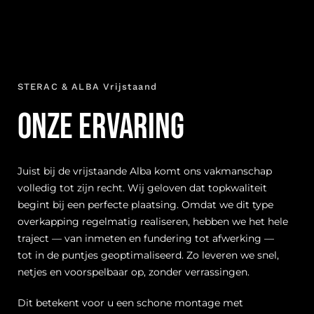
STERAC & ALBA Vrijstaand
Onze ervaring
Juist bij de vrijstaande Alba komt ons vakmanschap
volledig tot zijn recht. Wij geloven dat topkwaliteit
begint bij een perfecte plaatsing. Omdat we dit type
overkapping regelmatig realiseren, hebben we het hele
traject — van inmeten en fundering tot afwerking —
tot in de puntjes geoptimaliseerd. Zo leveren we snel,
netjes en voorspelbaar op, zonder verrassingen.
Dit betekent voor u een schone montage met
minimale overlast en begeleiding van A tot Z. We
adviseren over de beste positie op het perceel,
lamelrichting voor licht en ventilatie, én opties zoals