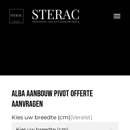
Skip
to
Togg
content
Navi
HORECA
OVERKAPPINGEN
ZONWERING
DIVERSEN
ALBA Aanbouw PIVOT Offerte
EXTRA
Aanvragen
Privacy Policy
Kies uw breedte (cm)
(Vereist)
